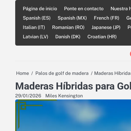
Skip
Página de inicio
Ponte en contacto
Nuestra h
to
content
Spanish (ES)
Spanish (MX)
French (FR)
G
Italian (IT)
Romanian (RO)
Japanese (JP)
P
Latvian (LV)
Danish (DK)
Croatian (HR)
Home
Palos de golf de madera
Maderas Híbridas
Maderas Híbridas para Golf
29/01/2026
Miles Kensington