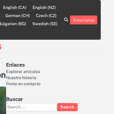
English (CA)
English (NZ)
German (CH)
Czech (CZ)
Subscription
About
Contact
Cookie
Privacy
Sitemap
Terms
Bulgarian (BG)
Swedish (SE)
Us
Us
Policy
Policy
and
Conditions
s
Enlaces
Explorar artículos
ón
Nuestra historia
Ponte en contacto
Buscar
Search
for: