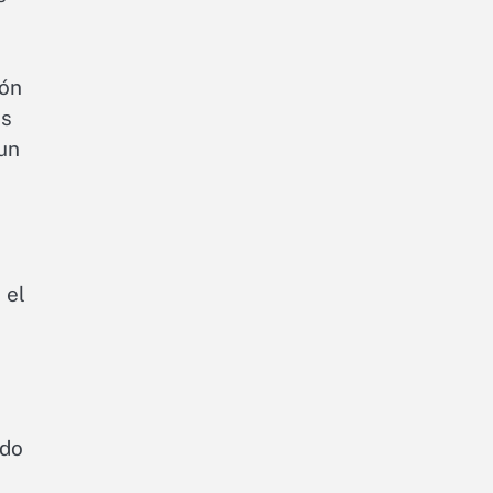
ión
as
 un
 el
udo