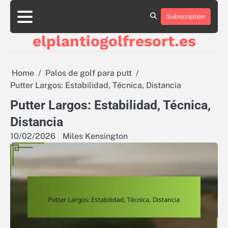
Skip
to
Subscription
About
Contact
Cookie
Privacy
Sitemap
Terms
content
Us
Us
Policy
Policy
and
elplantiogolfresort.es
Conditions
Home
Palos de golf para putt
Putter Largos: Estabilidad, Técnica, Distancia
Putter Largos: Estabilidad, Técnica,
Distancia
10/02/2026
Miles Kensington