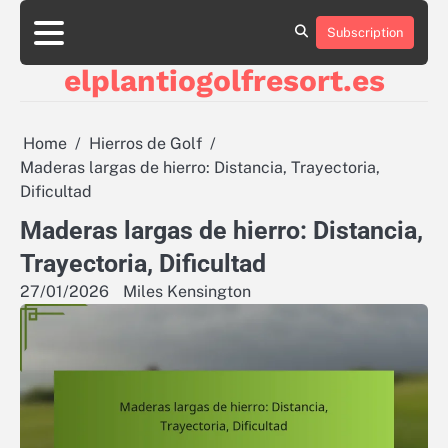
Skip
to
Subscription
About
Contact
Cookie
Privacy
Sitemap
Terms
content
Us
Us
Policy
Policy
and
elplantiogolfresort.es
Conditions
Home
Hierros de Golf
Maderas largas de hierro: Distancia, Trayectoria,
Dificultad
Maderas largas de hierro: Distancia,
Trayectoria, Dificultad
27/01/2026
Miles Kensington