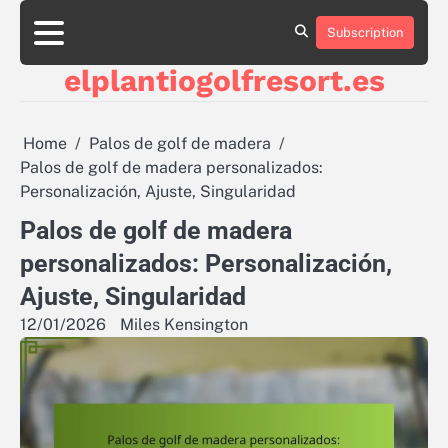
Skip
to
Subscription
About
Contact
Cookie
Privacy
Sitemap
Terms
content
Us
Us
Policy
Policy
and
elplantiogolfresort.es
Conditions
Home
Palos de golf de madera
Palos de golf de madera personalizados:
Personalización, Ajuste, Singularidad
Palos de golf de madera
personalizados: Personalización,
Ajuste, Singularidad
12/01/2026
Miles Kensington